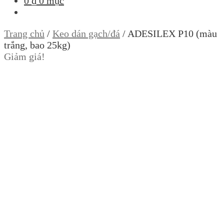
0
₫
0 mục
Trang chủ
/
Keo dán gạch/đá
/
ADESILEX P10 (màu
trắng, bao 25kg)
Giảm giá!