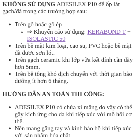
KHÔNG SỬ DỤNG
ADESILEX P10 để ốp lát
gạch/đá trong các trường hợp sau:
Trên gỗ hoặc gỗ ép.
⇒ Khuyến cáo sử dụng:
KERABOND T
+
ISOLASTIC 50
Trên bề mặt kim loại, cao su, PVC hoặc bề mặt
đã được sơn lót.
Trên gạch ceramic khi lớp vữa kết dính cần dày
hơn 5mm.
Trên bê tông khó dịch chuyển với thời gian bảo
dưỡng ít hơn 6 tháng.
HƯỚNG DẪN AN TOÀN THI CÔNG:
ADESILEX P10 có chứa xi măng do vậy có thể
gây kích ứng cho da khi tiếp xúc với mồ hôi cơ
thể.
Nên mang găng tay và kính bảo hộ khi tiếp xúc
với sản phẩm hóa chất.