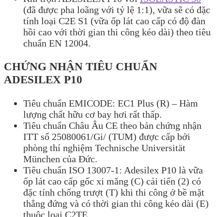
(đã được pha loãng với tỷ lệ 1:1), vữa sẽ có đặc
tính loại C2E S1 (vữa ốp lát cao cấp có độ đàn
hồi cao với thời gian thi công kéo dài) theo tiêu
chuẩn EN 12004.
CHỨNG NHẬN TIÊU CHUẨN
ADESILEX P10
Tiêu chuẩn EMICODE: EC1 Plus (R) – Hàm
lượng chất hữu cơ bay hơi rất thấp.
Tiêu chuẩn Châu Âu CE theo bản chứng nhận
ITT số 25080061/Gi/ (TUM) được cấp bởi
phòng thí nghiệm Technische Universität
München của Đức.
Tiêu chuẩn ISO 13007-1: Adesilex P10 là vữa
ốp lát cao cấp gốc xi măng (C) cải tiến (2) có
đặc tính chống trượt (T) khi thi công ở bề mặt
thẳng đứng và có thời gian thi công kéo dài (E)
thuộc loại C2TE.