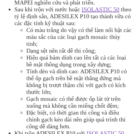
MAPEI nghiên cứu và phát triển.
Sau khi trộn với nước hoặc
ISOLASTIC 50
theo
tỷ lệ định sẵn, ADESILEX P10 tạo thành vữa có
các đặc tính kỹ thuật sau:
Có màu trắng do vậy có thể làm nổi bật các
màu sắc của các loại gạch mosaic thủy
tinh;
Dạng sệt nên rất dễ thi công;
Hiệu quả bám dính cao lên tất cả các loại
bề mặt thông dụng trong xây dựng;
Tính dẻo và dính cao: ADESILEX P10 có
thể ốp gạch trên bề mặt thẳng đứng mà
không bị trượt thậm chí với gạch có kích
thước lớn;
Gạch mosaic có thể được ốp lát từ trên
xuống mà không cần miếng chốt đệm;
Đặc biệt, có thời gian thi công và điều
chỉnh gạch kéo dài nên giúp quá trình thi
công dễ dàng hơn.
Khi trộn ADESILEX P10 với
ISOLASTIC 50