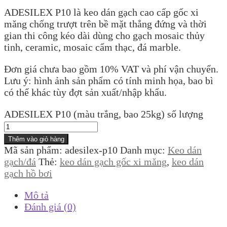
ADESILEX P10 là keo dán gạch cao cấp gốc xi
măng chống trượt trên bề mặt thẳng đứng và thời
gian thi công kéo dài dùng cho gạch mosaic thủy
tinh, ceramic, mosaic cẩm thạc, đá marble.
Đơn giá chưa bao gồm 10% VAT và phí vận chuyển.
Lưu ý: hình ảnh sản phẩm có tính minh họa, bao bì
có thể khác tùy đợt sản xuất/nhập khẩu.
ADESILEX P10 (màu trắng, bao 25kg) số lượng
Thêm vào giỏ hàng
Mã sản phẩm:
adesilex-p10
Danh mục:
Keo dán
gạch/đá
Thẻ:
keo dán gạch gốc xi măng
,
keo dán
gạch hồ bơi
Mô tả
Đánh giá (0)