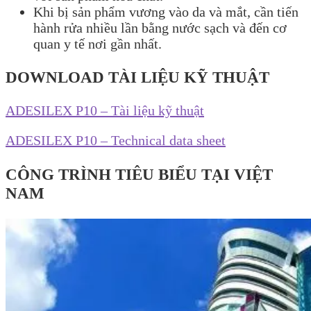
Khi bị sản phẩm vương vào da và mắt, cần tiến
hành rửa nhiều lần bằng nước sạch và đến cơ
quan y tế nơi gần nhất.
DOWNLOAD TÀI LIỆU KỸ THUẬT
ADESILEX P10 – Tài liệu kỹ thuật
ADESILEX P10 – Technical data sheet
CÔNG TRÌNH TIÊU BIỂU TẠI VIỆT
NAM