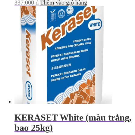
337.000
₫
Thêm vào giỏ hàng
KERASET White (màu trắng,
bao 25kg)