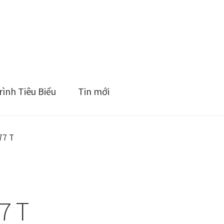
ình Tiêu Biểu
Tin mới
77 T
7 T