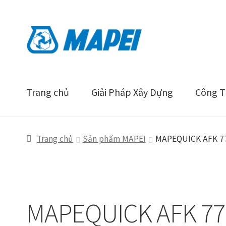
Đi
Chuyển
đến
đến
Điều
nội
hướng
dung
Trang chủ
Giải Pháp Xây Dựng
Công Tr
Trang chủ
Sản phẩm MAPEI
MAPEQUICK AFK 7
MAPEQUICK AFK 77