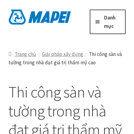
Đi
Chuyển
Danh
đến
đến
mục
Điều
nội
hướng
dung
Trang chủ
Trang chủ
Giải pháp xây dựng
Thi công sàn và
tường trong nhà đạt giá trị thẩm mỹ cao
Giải Pháp Xây Dựng
Công Trình Tiêu Biểu
Thi công sàn và
Tin mới
tường trong nhà
đạt giá trị thẩm mỹ