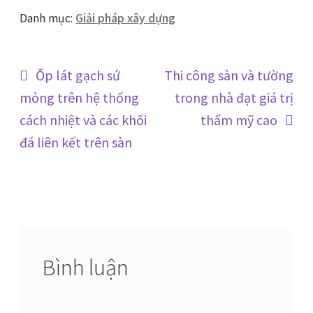
Danh mục:
Giải pháp xây dựng
Điều
Bài
Bài
Ốp lát gạch sứ
Thi công sàn và tường
trước:
tiếp
mỏng trên hệ thống
trong nhà đạt giá trị
hướng
theo:
cách nhiệt và các khối
thẩm mỹ cao
bài
đá liên kết trên sàn
viết
Bình luận