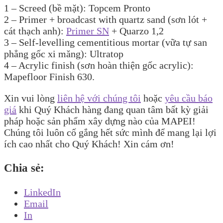
1 – Screed (bề mặt): Topcem Pronto
2 – Primer + broadcast with quartz sand (sơn lót +
cát thạch anh):
Primer SN
+ Quarzo 1,2
3 – Self-levelling cementitious mortar (vữa tự san
phẳng gốc xi măng): Ultratop
4 – Acrylic finish (sơn hoàn thiện gốc acrylic):
Mapefloor Finish 630.
Xin vui lòng
liên hệ với chúng tôi
hoặc
yêu cầu báo
giá
khi Quý Khách hàng đang quan tâm bất kỳ giải
pháp hoặc sản phẩm xây dựng nào của MAPEI!
Chúng tôi luôn cố gắng hết sức mình để mang lại lợi
ích cao nhất cho Quý Khách! Xin cám ơn!
Chia sẻ:
LinkedIn
Email
In