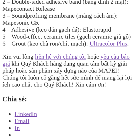
2 – Double-sided adhesive band (băng dính 2 mặt):
Mapecontact Release
3 – Soundprofiing membrane (màng cách âm):
Mapesonic CR
4 – Adhesive (keo dán gạch đá): Elastorapid
5 – Wood-effect ceramic tiles (gạch ceramic giả gỗ)
6 – Grout (keo chà ron/chít mạch):
Ultracolor Plus
.
Xin vui lòng
liên hệ với chúng tôi
hoặc
yêu cầu báo
giá
khi Quý Khách hàng đang quan tâm bất kỳ giải
pháp hoặc sản phẩm xây dựng nào của MAPEI!
Chúng tôi luôn cố gắng hết sức mình để mang lại lợi
ích cao nhất cho Quý Khách! Xin cám ơn!
Chia sẻ:
LinkedIn
Email
In