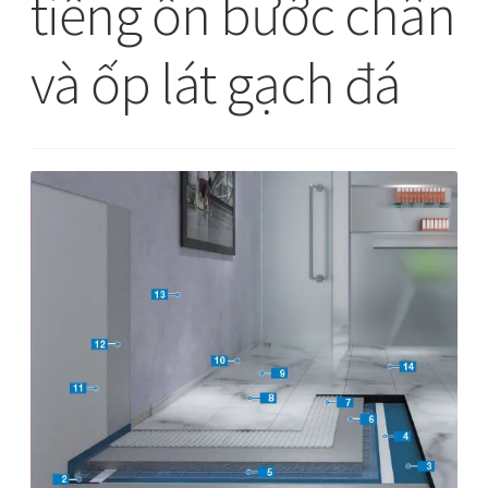
tiếng ồn bước chân
và ốp lát gạch đá