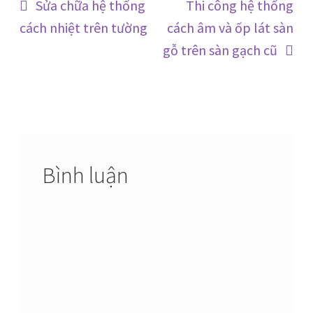
Điều
Bài
Bài
Sửa chữa hệ thống
Thi công hệ thống
trước:
tiếp
cách nhiệt trên tường
cách âm và ốp lát sàn
hướng
theo:
gỗ trên sàn gạch cũ
bài
viết
Bình luận