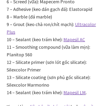
6 – Screed (vữa): Mapecem Pronto
7 – Adhesive (keo dán gạch đá): Elastorapid
8 – Marble (đá marble)
9 – Grout (keo chà ron/chít mạch):
Ultracolor
Plus
10 – Sealant (keo trám khe):
Mapesil AC
11 – Smoothing compound (vữa làm mịn):
Planitop 560
12 – Silicate primer (sơn lót gốc silicate):
Silexcolor Primer
13 – Silicate coating (sơn phủ gốc silicate):
Silexcolor Marmorino
14 – Sealant (keo trám khe):
Mapesil LM
.