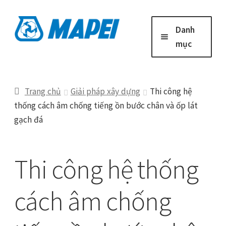
Đi
Chuyển
Danh
đến
đến
mục
Điều
nội
hướng
dung
Trang chủ
Trang chủ
Giải pháp xây dựng
Thi công hệ
thống cách âm chống tiếng ồn bước chân và ốp lát
Giải Pháp Xây Dựng
gạch đá
Công Trình Tiêu Biểu
Thi công hệ thống
Tin mới
cách âm chống