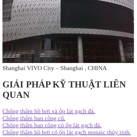
Shanghai VIVO City – Shanghai , CHINA
GIẢI PHÁP KỸ THUẬT LIÊN
QUAN
Chống thấm hồ bơi và ốp lát gạch đá.
Chống thấm ban công cũ.
Chống thấm ban công có ốp lát gạch đá.
Chống thấm hồ bơi có ốp lát gạch mosaic thủy tinh.