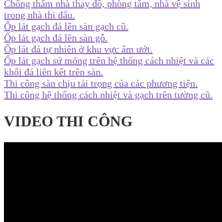
Chống thấm nhà thay đồ, phòng tắm, nhà vệ sinh
trong nhà thi đấu.
Ốp lát gạch đá lên sàn gạch cũ.
Ốp lát gạch đá lên sàn gỗ.
Ốp lát đá tự nhiên ở khu vực ẩm ướt.
Ốp lát gạch sứ mỏng trên hệ thống cách nhiệt và các
khối đá liên kết trên sàn.
Thi công sàn chịu tải trọng của các phương tiện.
Thi công hệ thống cách nhiệt và gạch trên tường cũ.
VIDEO THI CÔNG