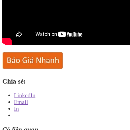
Chia sẻ:
LinkedIn
Email
In
Có liên quan