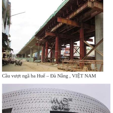
Cầu vượt ngã ba Huế – Đà Nẵng , VIỆT NAM