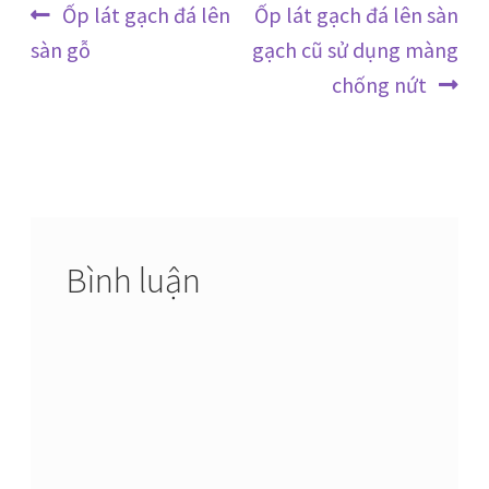
Điều
Bài
Bài
Ốp lát gạch đá lên
Ốp lát gạch đá lên sàn
trước:
tiếp
sàn gỗ
gạch cũ sử dụng màng
hướng
theo:
chống nứt
bài
viết
Bình luận