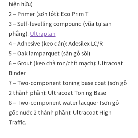
hiện hữu)
2 – Primer (sơn lót): Eco Prim T
3 – Self-levelling compound (vữa tự san
phẳng):
Ultraplan
4 – Adhesive (keo dán): Adesilex LC/R
5 – Oak lamparquet (sàn gỗ sồi)
6 – Grout (keo chà ron/chít mạch): Ultracoat
Binder
7 – Two-component toning base coat (sơn gỗ
2 thành phần): Ultracoat Toning Base
8 – Two-component water lacquer (sơn gỗ
gốc nước 2 thành phần): Ultracoat High
Traffic.