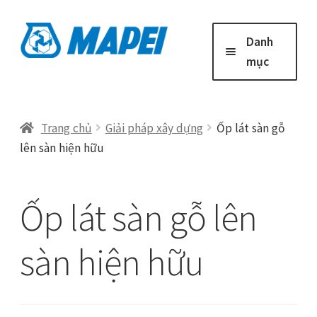
Đi
Chuyển
Danh
đến
đến
mục
Điều
nội
hướng
dung
Trang chủ
Trang chủ
Giải pháp xây dựng
Ốp lát sàn gỗ
lên sàn hiện hữu
Giải Pháp Xây Dựng
Công Trình Tiêu Biểu
Ốp lát sàn gỗ lên
Tin mới
sàn hiện hữu