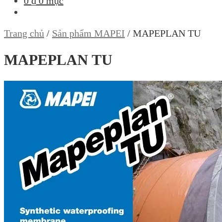
0
₫
0 mục
Trang chủ
/
Sản phẩm MAPEI
/
MAPEPLAN TU
MAPEPLAN TU