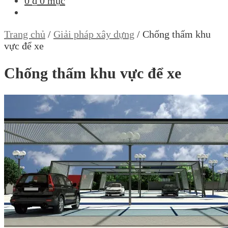
0
₫
0 mục
Trang chủ
/
Giải pháp xây dựng
/
Chống thấm khu
vực để xe
Chống thấm khu vực để xe