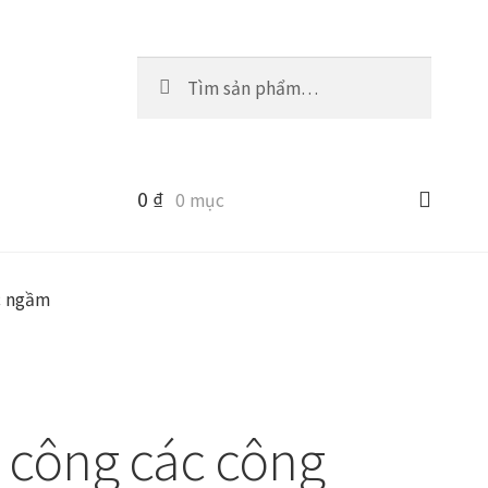
Tìm
Tìm
kiếm:
kiếm
0
₫
0 mục
c ngầm
i công các công