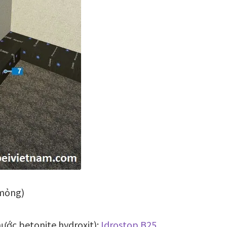
 mỏng)
nước betonite hydroxit):
Idrostop B25