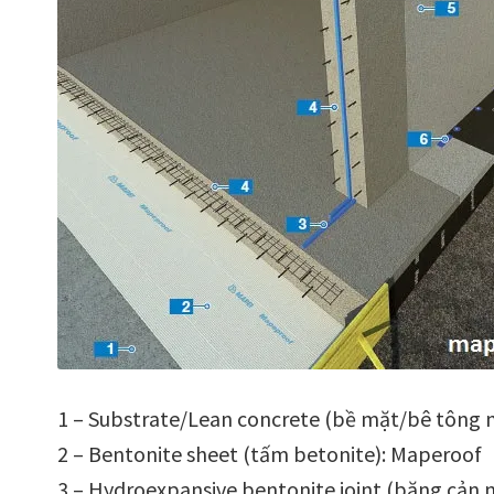
1 – Substrate/Lean concrete (bề mặt/bê tông
2 – Bentonite sheet (tấm betonite): Maperoof
3 – Hydroexpansive bentonite joint (băng cản 