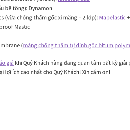
cấu bê tông): Dynamon
ts (vữa chống thấm gốc xi măng – 2 lớp):
Mapelastic
+
proof Mastic
embrane (
màng chống thấm tự dính gốc bitum polym
áo giá
khi Quý Khách hàng đang quan tâm bất kỳ giải
i lợi ích cao nhất cho Quý Khách! Xin cám ơn!