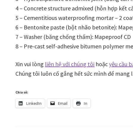
4 – Concrete structure admixed (hỗn hợp kết 
5 – Cementitious waterproofing mortar – 2 coa
6 – Bentonite paste (bột nhão betonite): Mape
7 – Washer (băng chống thấm): Mapeproof CD
8 – Pre-cast self-adhesive bitumen polymer m
Xin vui lòng
liên hệ với chúng tôi
hoặc
yêu cầu b
Chúng tôi luôn cố gắng hết sức mình để mang lạ
Chia sẻ:
LinkedIn
Email
In