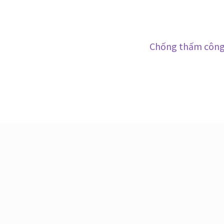
Bài
Chống thấm công 
tiếp
theo: