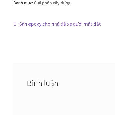
Danh mục:
Giải pháp xây dựng
Điều
Bài
Sàn epoxy cho nhà để xe dưới mặt đất
trước:
hướng
bài
viết
Bình luận