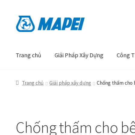
Đi
Chuyển
đến
đến
Điều
nội
hướng
dung
Trang chủ
Giải Pháp Xây Dựng
Công Tr
Trang chủ
Giải pháp xây dựng
Chống thấm cho b
Chống thấm cho bê 