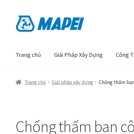
Đi
Chuyển
đến
đến
Điều
nội
hướng
dung
Trang chủ
Giải Pháp Xây Dựng
Công Tr
Trang chủ
Giải pháp xây dựng
Chống thấm ban
Chống thấm ban côn