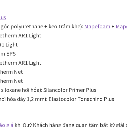
lus
 gốc polyurethane + keo trám khe):
Mapefoam
+
Mape
etherm AR1 Light
R1 Light
erm EPS
etherm AR1 Light
etherm Net
etherm Net
 siloxane hơi hóa): Silancolor Primer Plus
hơi hóa dày 1,2 mm): Elastocolor Tonachino Plus
áo giá
khi Quý Khách hàng đang quan tâm bất kỳ giải