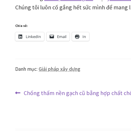
Chúng tôi luôn cố gắng hết sức mình để mang lạ
Chia sẻ:
LinkedIn
Email
In
Danh mục:
Giải pháp xây dựng
Điều
Bài
Chống thấm nền gạch cũ bằng hợp chất ch
trước:
hướng
bài