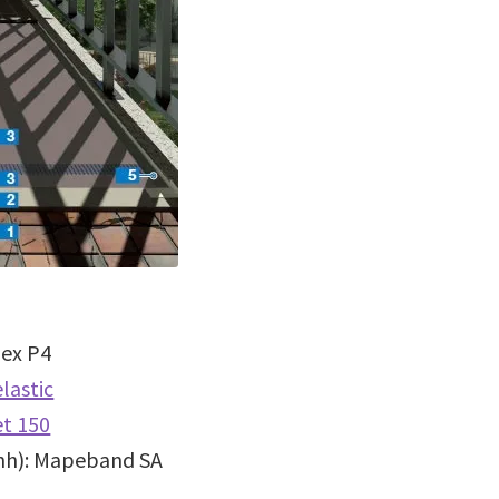
lex P4
lastic
t 150
ính): Mapeband SA