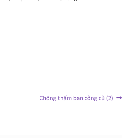
Bài
Chống thấm ban công cũ (2)
tiếp
theo: