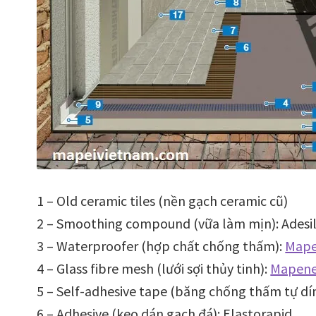
1 – Old ceramic tiles (nền gạch ceramic cũ)
2 – Smoothing compound (vữa làm mịn): Adesi
3 – Waterproofer (hợp chất chống thấm):
Mape
4 – Glass fibre mesh (lưới sợi thủy tinh):
Mapene
5 – Self-adhesive tape (băng chống thấm tự d
6 – Adhesive (keo dán gạch đá): Elastorapid