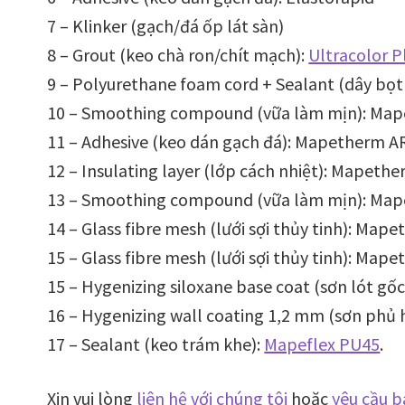
7 – Klinker (gạch/đá ốp lát sàn)
8 – Grout (keo chà ron/chít mạch):
Ultracolor P
9 – Polyurethane foam cord + Sealant (dây bọt
10 – Smoothing compound (vữa làm mịn): Map
11 – Adhesive (keo dán gạch đá): Mapetherm A
12 – Insulating layer (lớp cách nhiệt): Mapeth
13 – Smoothing compound (vữa làm mịn): Map
14 – Glass fibre mesh (lưới sợi thủy tinh): Map
15 – Glass fibre mesh (lưới sợi thủy tinh): Map
15 – Hygenizing siloxane base coat (sơn lót gốc
16 – Hygenizing wall coating 1,2 mm (sơn phủ 
17 – Sealant (keo trám khe):
Mapeflex PU45
.
Xin vui lòng
liên hệ với chúng tôi
hoặc
yêu cầu b