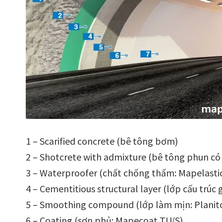
1 – Scarified concrete (bê tông bơm)
2 – Shotcrete with admixture (bê tông phun có
3 – Waterproofer (chất chống thấm: Mapelasti
4 – Cementitious structural layer (lớp cấu trú
5 – Smoothing compound (lớp làm mịn: Planit
6 – Coating (sơn phủ: Mapecoat TU/S)