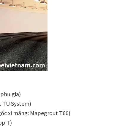
 phụ gia)
c TU System)
c gốc xi măng: Mapegrout T60)
op T)