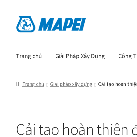
Đi
Chuyển
đến
đến
Điều
nội
hướng
dung
Trang chủ
Giải Pháp Xây Dựng
Công Tr
Trang chủ
Giải pháp xây dựng
Cải tạo hoàn thi
Cải tạo hoàn thiện