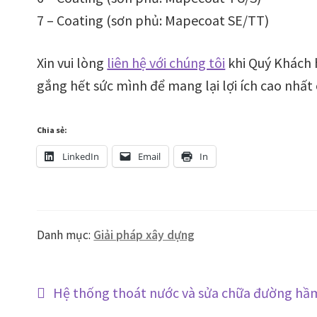
7 – Coating (sơn phủ: Mapecoat SE/TT)
Xin vui lòng
liên hệ với chúng tôi
khi Quý Khách 
gắng hết sức mình để mang lại lợi ích cao nhất
Chia sẻ:
LinkedIn
Email
In
Danh mục:
Giải pháp xây dựng
Điều
Bài
Hệ thống thoát nước và sửa chữa đường hầ
trước: