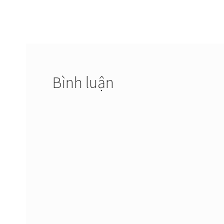
hướng
bài
viết
Bình luận