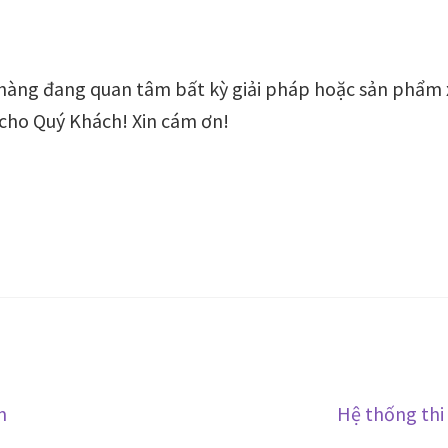
hàng đang quan tâm bất kỳ giải pháp hoặc sản phẩm 
 cho Quý Khách! Xin cám ơn!
Bài
m
Hệ thống thi
tiếp