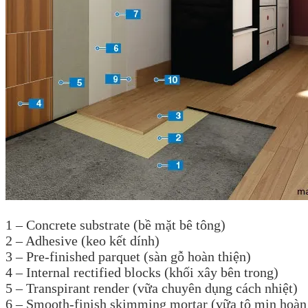
1 – Concrete substrate (bề mặt bê tông)
2 – Adhesive (keo kết dính)
3 – Pre-finished parquet (sàn gỗ hoàn thiện)
4 – Internal rectified blocks (khối xây bên trong)
5 – Transpirant render (vữa chuyên dụng cách nhiệt)
6 – Smooth-finish skimming mortar (vữa tô mịn hoàn 