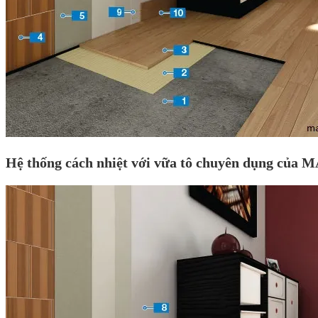
Hệ thống cách nhiệt với vữa tô chuyên dụng của MA