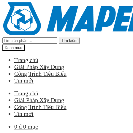
Đi
Chuyển
đến
đến
Điều
nội
hướng
dung
Tìm
Tìm kiếm
kiếm:
Danh mục
Trang chủ
Giải Pháp Xây Dựng
Công Trình Tiêu Biểu
Tin mới
Trang chủ
Giải Pháp Xây Dựng
Công Trình Tiêu Biểu
Tin mới
0
₫
0 mục