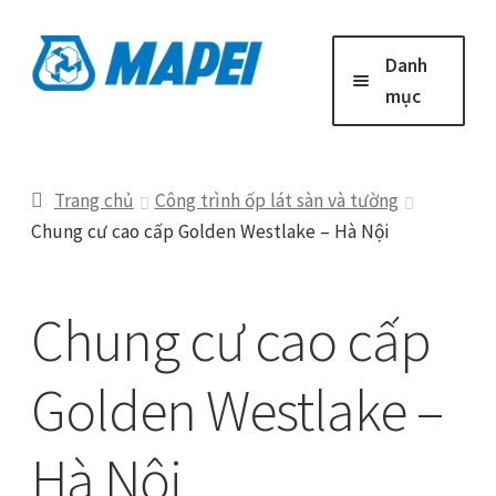
Đi
Chuyển
Danh
đến
đến
mục
Điều
nội
hướng
dung
Trang chủ
Trang chủ
Công trình ốp lát sàn và tường
Chung cư cao cấp Golden Westlake – Hà Nội
Giải Pháp Xây Dựng
Công Trình Tiêu Biểu
Chung cư cao cấp
Tin mới
Golden Westlake –
Hà Nội